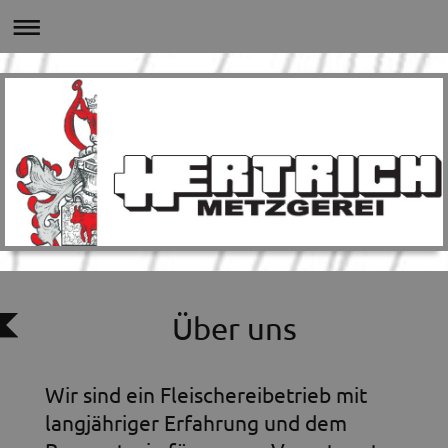
Über uns
Wir sind ein Fleischereibetrieb mit
langjähriger Erfahrung und dem