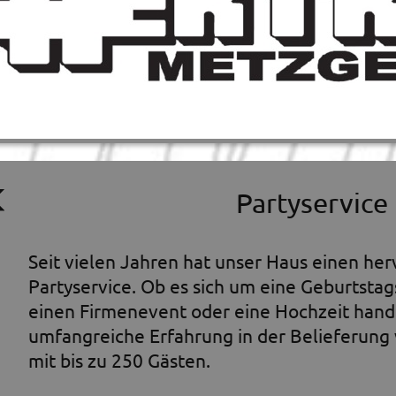
Partyservice
Seit vielen Jahren hat unser Haus einen he
Partyservice. Ob es sich um eine Geburtstag
einen Firmenevent oder eine Hochzeit hande
umfangreiche Erfahrung in der Belieferung
mit bis zu 250 Gästen.