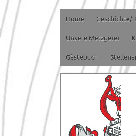
Home
Geschichte/H
Unsere Metzgerei
K
Gästebuch
Stellen