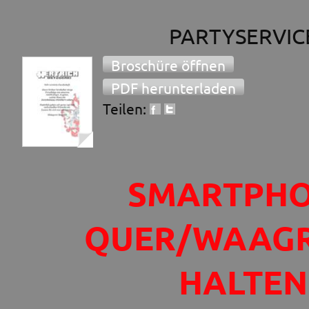
PARTYSERVIC
Broschüre öffnen
PDF herunterladen
Teilen:
SMARTPH
QUER/WAAG
HALTEN