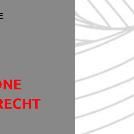
E
ONE
RECHT