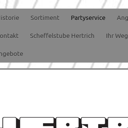
istorie
Sortiment
Partyservice
Ang
ontakt
Scheffelstube Hertrich
Ihr Weg
angebote