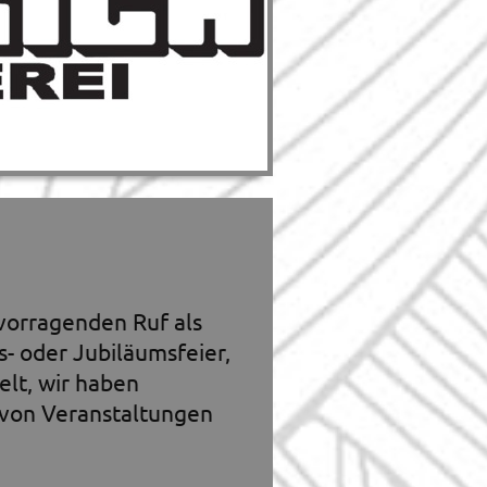
rvorragenden Ruf als
s- oder Jubiläumsfeier,
lt, wir haben
 von Veranstaltungen