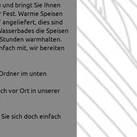
u und bringt Sie Ihnen
r Fest. Warme Speisen
angeliefert, dies sind
Wasserbades die Speisen
2 Stunden warmhalten.
nfach mit, wir bereiten
Ordner im unten
h vor Ort in unserer
.
Sie sich doch einfach